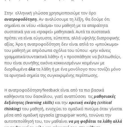
Στην ελληνική γλώσσα χρησιμοποιούμε τον όρο
ανατροφοδότηση
.
Αν αναλύσουμε τη λέξη, θα δούμε ότι
σημαίνει εκ νέου «τάισμα» του μαθητή με τα απαραίτητα
συστατικά για να «τραφεί» μαθησιακά. Αυτά τα συστατικά
πρέπει να είναι εύγευστα, εύπεπτα, αλλά υψηλής διατροφικής
αξίας. Άρα η ανατροφοδότηση δεν είναι απλά το «μπούκωμα»
του μαθητή με απρόσωπα σχόλια του τύπου: «μην κάνεις
γραμματικά/συντακτικά λάθη» ή « προσπάθησε να βελτιωθείς»,
που είναι συνήθης εικόνα κοκκινισμένων κειμένων με
διορθωμένα
όλα
τα λάθη ή με ένα μονόλογο που τονίζει μόνο
τα αρνητικά σημεία της συγκεκριμένης περίπτωσης.
Η ανατροφοδότηση/feedback είναι από τα πιο βασικά
καθήκοντα του δασκάλου, γιατί αναπτύσσει τις
μαθησιακές
δεξιότητες (
learning
skills
)
και την
κριτική σκέψη (
critical
thinking
)
του μαθητή, ενισχύει το ομαδικό πνεύμα όταν γίνεται
μέσα από ομαδική εργασία (group/pair work), τονώνει την
αυτοπεποίθησή του, τον μαθαίνει
να μη φοβάται τα λάθη αλλά